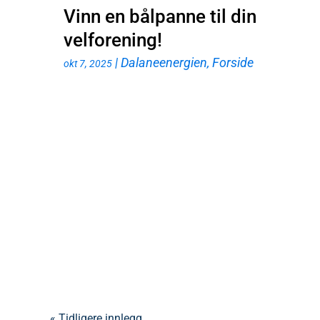
Vinn en bålpanne til din
velforening!
|
Dalaneenergien
,
Forside
okt 7, 2025
« Tidligere innlegg