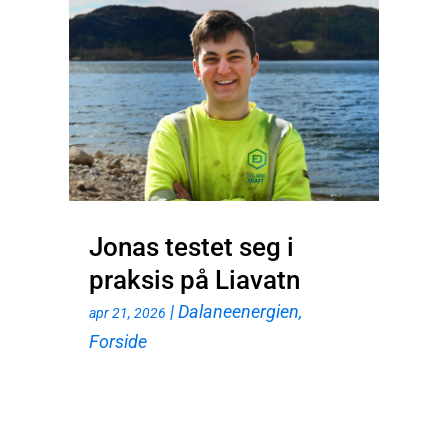
Jonas testet seg i
praksis på Liavatn
|
Dalaneenergien
,
apr 21, 2026
Forside