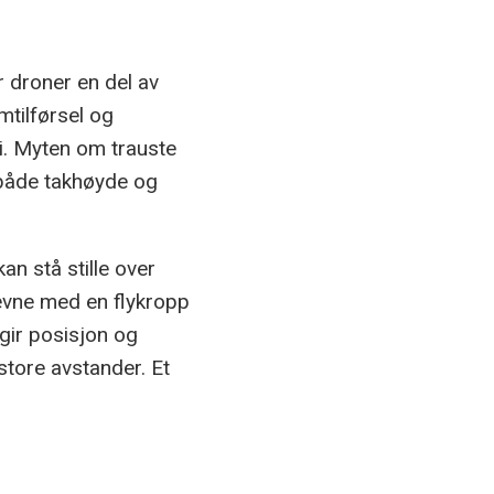
r droner en del av
mtilførsel og
i. Myten om trauste
 både takhøyde og
an stå stille over
revne med en flykropp
gir posisjon og
tore avstander. Et