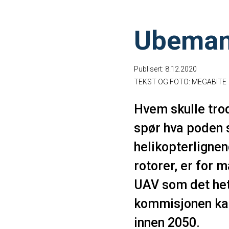
Ubemann
Publisert: 8.12.2020
TEKST OG FOTO: MEGABITE
Hvem skulle tro
spør hva poden s
helikopterlignen
rotorer, er for m
UAV som det het
kommisjonen kan
innen 2050.