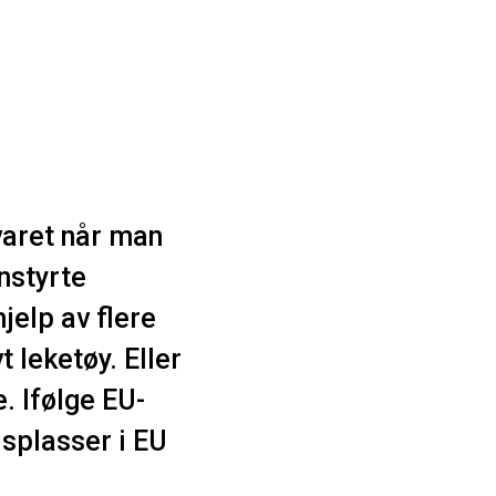
varet når man
rnstyrte
jelp av flere
t leketøy. Eller
. Ifølge EU-
splasser i EU