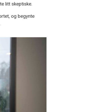
e litt skeptiske.
ortet, og begynte
.