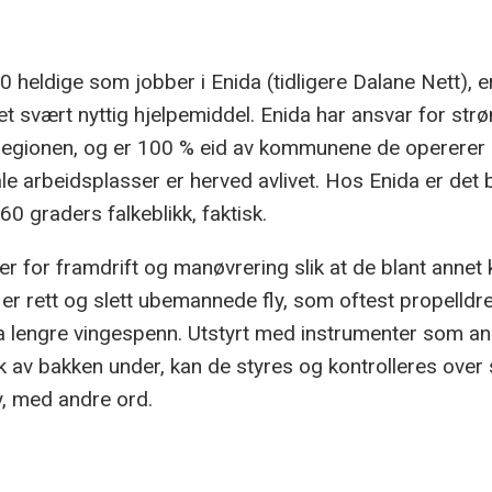
0 heldige som jobber i Enida (tidligere Dalane Nett), e
 svært nyttig hjelpemiddel. Enida har ansvar for strø
-regionen, og er 100 % eid av kommunene de opererer 
e arbeidsplasser er herved avlivet. Hos Enida er det
60 graders falkeblikk, faktisk.
r for framdrift og manøvrering slik at de blant annet k
 er rett og slett ubemannede fly, som oftest propelld
a lengre vingespenn. Utstyrt med instrumenter som an
av bakken under, kan de styres og kontrolleres over s
y, med andre ord.