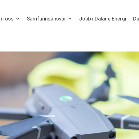
m oss
Samfunnsansvar
Jobb i Dalane Energi
Da