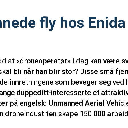
ede fly hos Enida
dd at «droneoperatør» i dag kan være s
kal bli når han blir stor? Disse små fje
de innretningene som beveger seg ved h
ange duppeditt-interesserte et attraktiv
er på engelsk: Unmanned Aerial Vehicle
 droneindustrien skape 150 000 arbeid