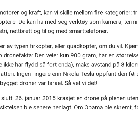
motorer og kraft, kan vi skille mellom fire kategorier: tr
optere. De kan ha med seg verktøy som kamera, term
tri, nettbrett og til og med smarttelefoner.
r av typen firkopter, eller quadkopter, om du vil. Kjæ
 dronefakta: Den veier kun 900 gram, har en størrels
e ikke har flydd så fort enda), maks avstand på 8 kilo
 batteri. Ingen ringere enn Nikola Tesla oppfant den fø
bygget droner var Israel. Så vet vi det!
til slutt: 26. januar 2015 krasjet en drone på plenen ute
n siktelsen ble senere henlagt. Om Obama ble skremt, fo