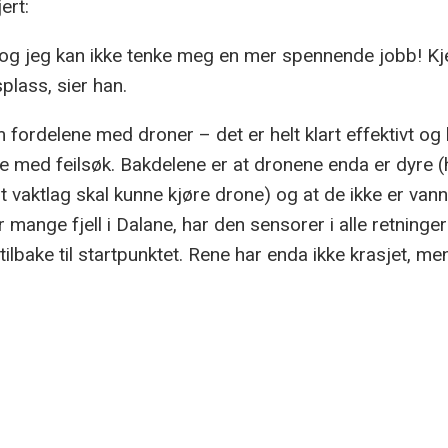
ert:
, og jeg kan ikke tenke meg en mer spennende jobb! Kj
splass, sier han.
m fordelene med droner – det er helt klart effektivt o
lse med feilsøk. Bakdelene er at dronene enda er dyre 
ert vaktlag skal kunne kjøre drone) og at de ikke er van
or mange fjell i Dalane, har den sensorer i alle retning
tilbake til startpunktet. Rene har enda ikke krasjet, men 