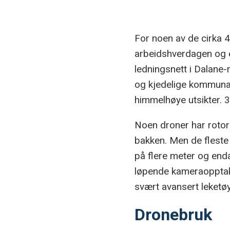
For noen av de cirka 4
arbeidshverdagen og et
ledningsnett i Dalane
og kjedelige kommunal
himmelhøye utsikter. 3
Noen droner har rotore
bakken. Men de fleste
på flere meter og end
løpende kameraopptak 
svært avansert leketø
Dronebruk