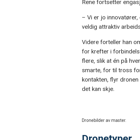
Rene fortsetter engasj
– Vi er jo innovatører
veldig attraktiv arbeid
Videre forteller han o
for krefter i forbinde
flere, slik at én på hv
smarte, for til tross f
kontakten, flyr dronen 
det kan skje.
Dronebilder av master.
Dronetyper