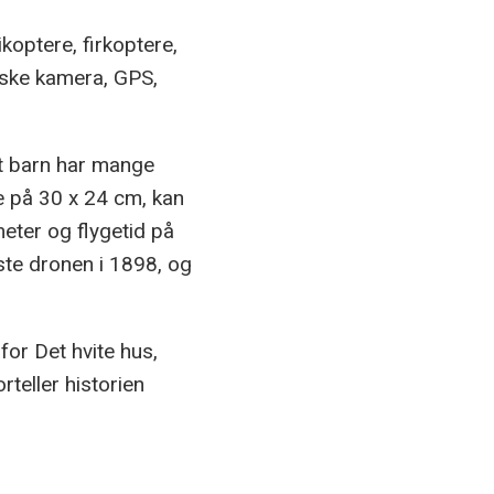
ikoptere, firkoptere,
iske kamera, GPS,
rt barn har mange
e på 30 x 24 cm, kan
meter og flygetid på
rste dronen i 1898, og
nfor Det hvite hus,
rteller historien