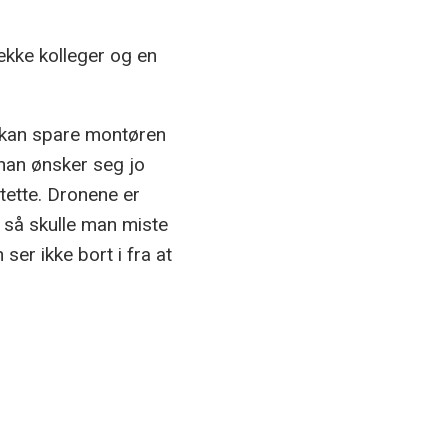
ekke kolleger og en
g kan spare montøren
(han ønsker seg jo
ntette. Dronene er
er så skulle man miste
ser ikke bort i fra at