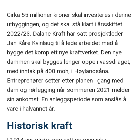
Cirka 55 millioner kroner skal investeres i denne
utbyggingen, og det skal stå klart i årsskiftet
2022/23. Dalane Kraft har satt prosjektleder
Jan Kåre Kvinlaug til å lede arbeidet med å
bygge det komplett nye kraftverket. Den nye
dammen skal bygges lenger oppe i vassdraget,
med inntak på 400 moh, i Høylandsåna.
Entreprenører setter etter planen i gang med
dam og rørlegging når sommeren 2021 melder
sin ankomst. En anleggsperiode som anslås å
vare i halvannet år.
Historisk kraft
I 1914 var strøm noe nytt og mystisk i