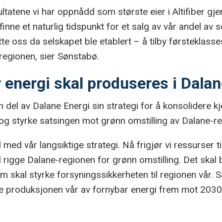
sultatene vi har oppnådd som største eier i Altifiber gj
 finne et naturlig tidspunkt for et salg av vår andel av s
e oss da selskapet ble etablert – å tilby førsteklasses 
regionen, sier Sønstabø.
 energi skal produseres i Dala
 en del av Dalane Energi sin strategi for å konsolidere 
 og styrke satsingen mot grønn omstilling av Dalane-r
d med vår langsiktige strategi. Nå frigjør vi ressurser t
 rigge Dalane-regionen for grønn omstilling. Det skal 
om skal styrke forsyningssikkerheten til regionen vår. S
 produksjonen vår av fornybar energi frem mot 2030