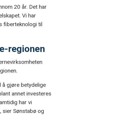
ennom 20 år. Det har
elskapet. Vi har
fiberteknologi til
ne-regionen
kjernevirksomheten
egionen.
il å gjøre betydelige
blant annet investeres
amtidig har vi
, sier Sønstabø og