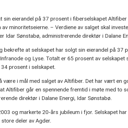
 sin eierandel på 37 prosent i fiberselskapet Altifiber 
v minoritetseierne. – Verdiene av salget skal investe
er Idar Sønstabø, administrerende direktør i Dalane En
g bekrefte at selskapet har solgt sin eierandel på 37 p
Infranode og Lyse. Totalt er 65 prosent av selskapet so
 34 prosent i selskapet.
 være i mål med salget av Altifiber. Det har vært en 
 at Altifiber går en spennende fremtid i møte med to so
rerende direktør i Dalane Energi, Idar Sønstabø.
i 2003 og markerte 20-års jubileum i fjor. Selskapet har
g store deler av Agder.