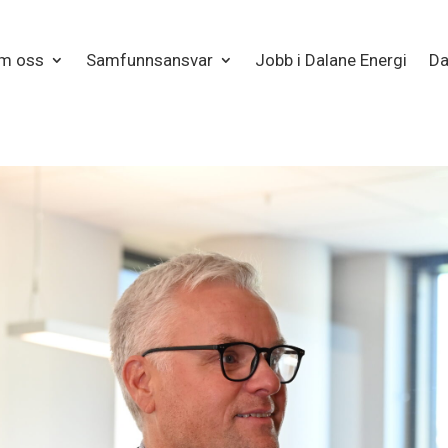
m oss
Samfunnsansvar
Jobb i Dalane Energi
Da