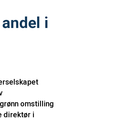
 andel i
berselskapet
v
 grønn omstilling
 direktør i