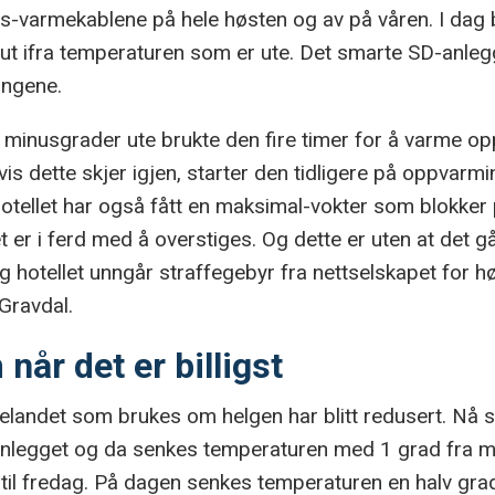
s-varmekablene på hele høsten og av på våren. I dag 
t ifra temperaturen som er ute. Det smarte SD-anleg
ringene.
 minusgrader ute brukte den fire timer for å varme op
is dette skjer igjen, starter den tidligere på oppvar
tellet har også fått en maksimal-vokter som blokker pr
r i ferd med å overstiges. Og dette er uten at det gå
 og hotellet unngår straffegebyr fra nettselskapet for h
 Gravdal.
når det er billigst
delandet som brukes om helgen har blitt redusert. Nå
legget og da senkes temperaturen med 1 grad fra ma
 til fredag. På dagen senkes temperaturen en halv gr