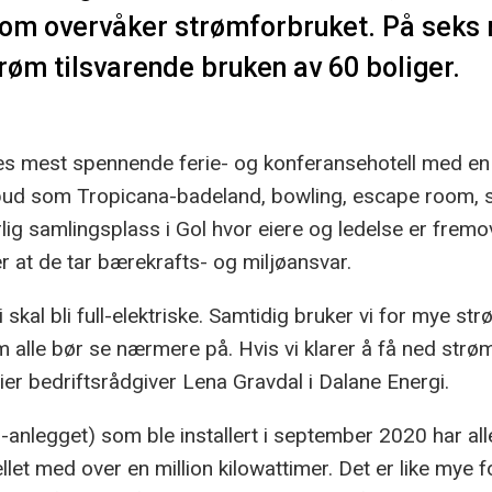
om overvåker strømforbruket. På seks
trøm tilsvarende bruken av 60 boliger.
es mest spennende ferie- og konferansehotell med en t
lbud som Tropicana-badeland, bowling, escape room, s
lig samlingsplass i Gol hvor eiere og ledelse er fremo
r at de tar bærekrafts- og miljøansvar.
i skal bli full-elektriske. Samtidig bruker vi for mye str
lle bør se nærmere på. Hvis vi klarer å få ned strøm
ier bedriftsrådgiver Lena Gravdal i Dalane Energi.
anlegget) som ble installert i september 2020 har al
ellet med over en million kilowattimer. Det er like mye