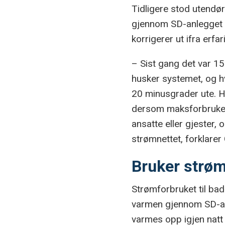
Tidligere stod utendør
gjennom SD-anlegget u
korrigerer ut ifra erfa
– Sist gang det var 15
husker systemet, og hv
20 minusgrader ute. Ho
dersom maksforbruket e
ansatte eller gjester,
strømnettet, forklarer
Bruker strøm 
Strømforbruket til ba
varmen gjennom SD-an
varmes opp igjen natt