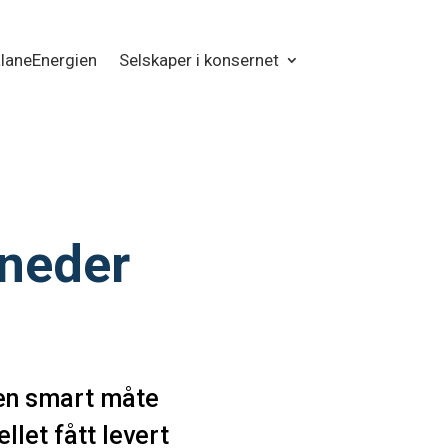
laneEnergien
Selskaper i konsernet
åneder
 en smart måte
llet fått levert