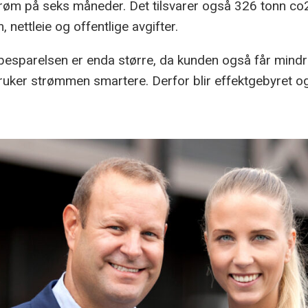
trøm på seks måneder. Det tilsvarer også 326 tonn co2
, nettleie og offentlige avgifter.
 besparelsen er enda større, da kunden også får mindre
ruker strømmen smartere. Derfor blir effektgebyret og