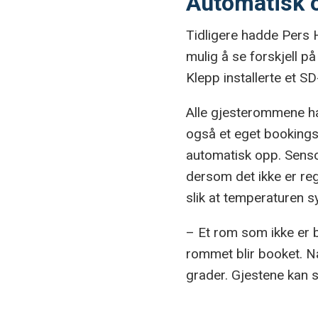
Automatisk o
Tidligere hadde Pers H
mulig å se forskjell p
Klepp installerte et S
Alle gjesterommene ha
også et eget bookings
automatisk opp. Sens
dersom det ikke er regi
slik at temperaturen s
– Et rom som ikke er 
rommet blir booket. Nå
grader. Gjestene kan 