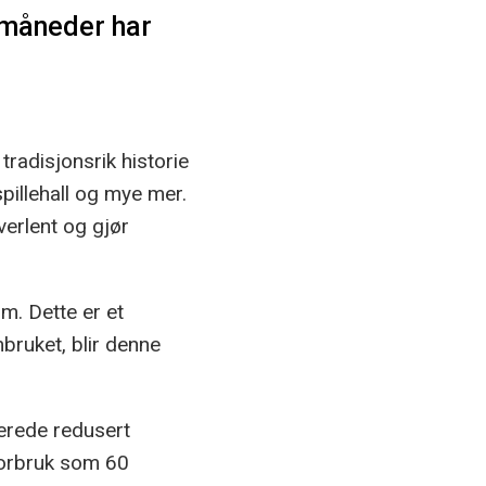
 måneder har
radisjonsrik historie
pillehall og mye mer.
verlent og gjør
øm. Dette er et
bruket, blir denne
lerede redusert
 forbruk som 60