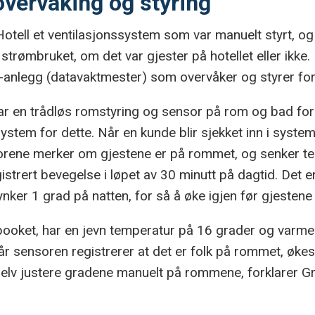
vervåking og styring
otell et ventilasjonssystem som var manuelt styrt, og 
å strømbruket, om det var gjester på hotellet eller ikk
D-anlegg (datavaktmester) som overvåker og styrer forb
r en trådløs romstyring og sensor på rom og bad for
ystem for dette. Når en kunde blir sjekket inn i syst
orene merker om gjestene er på rommet, og senker t
strert bevegelse i løpet av 30 minutt på dagtid. Det er
ynker 1 grad på natten, for så å øke igjen før gjestene
booket, har en jevn temperatur på 16 grader og varmes
r sensoren registrerer at det er folk på rommet, økes
selv justere gradene manuelt på rommene, forklarer Gr