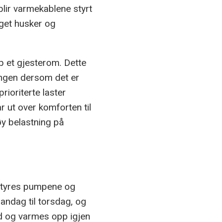
blir varmekablene styrt
get husker og
p et gjesterom. Dette
mingen dersom det er
ioriterte laster
r ut over komforten til
øy belastning på
 styres pumpene og
ndag til torsdag, og
ad og varmes opp igjen