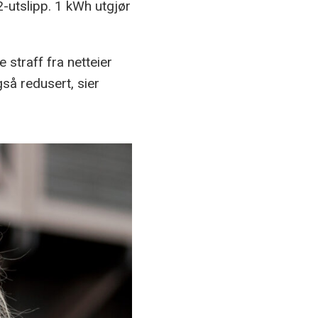
-utslipp. 1 kWh utgjør
 straff fra netteier
så redusert, sier