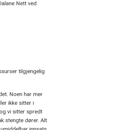
 Dalane Nett ved
ssurser tilgjengelig
idet. Noen har mer
er ikke sitter i
g vi sitter spredt
ak stengte dører. Alt
er umiddelbar innsats