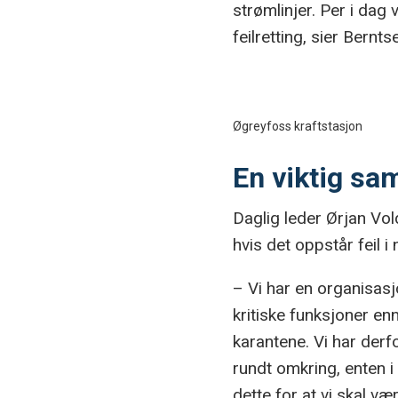
strømlinjer. Per i dag
feilretting, sier Bernts
Øgreyfoss kraftstasjon
En viktig sam
Daglig leder Ørjan Vold
hvis det oppstår feil i
– Vi har en organisasj
kritiske funksjoner enn 
karantene. Vi har derf
rundt omkring, enten i 
dette for at vi skal væ