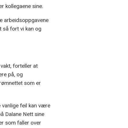
r kollegaene sine.
føre arbeidsoppgavene
 så fort vi kan og
kt, forteller at
ere på, og
strømnettet som er
vanlige feil kan være
på Dalane Nett sine
ær som faller over