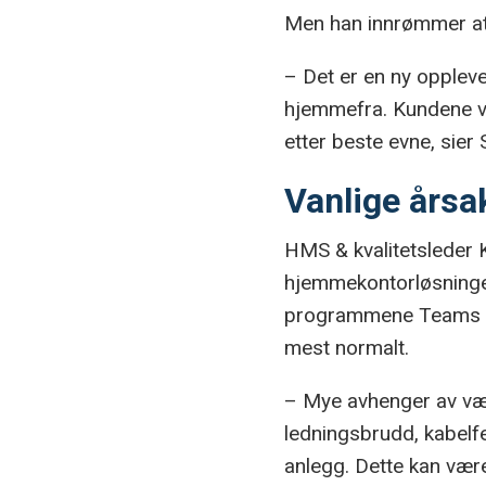
Men han innrømmer at 
– Det er en ny oppleve
hjemmefra. Kundene vår
etter beste evne, sier
Vanlige årsak
HMS & kvalitetsleder K
hjemmekontorløsningen
programmene Teams og S
mest normalt.
– Mye avhenger av vær
ledningsbrudd, kabelfe
anlegg. Dette kan være