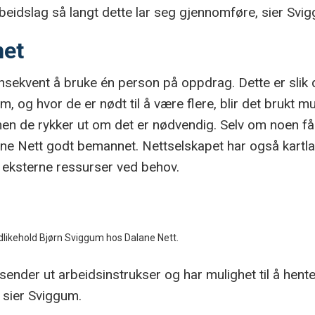
eidslag så langt dette lar seg gjennomføre, sier Svi
net
nsekvent å bruke én person på oppdrag. Dette er slik 
om, og hvor de er nødt til å være flere, blir det brukt m
 men de rykker ut om det er nødvendig. Selv om noen få 
ane Nett godt bemannet. Nettselskapet har også kartlag
nn eksterne ressurser ved behov.
edlikehold Bjørn Sviggum hos Dalane Nett.
sender ut arbeidsinstrukser og har mulighet til å hente
, sier Sviggum.