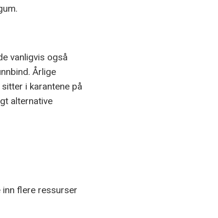
ggum.
de vanligvis også
unnbind. Årlige
sitter i karantene på
t alternative
 inn flere ressurser