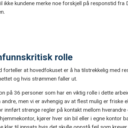
 vil ikke kundene merke noe forskjell på responstid fra
en.
funnskritisk rolle
 forteller at hovedfokuset er å ha tilstrekkelig med re
 nettet og hvis strømmen faller ut.
on på 36 personer som har en viktig rolle i dette arbe
andre, men vi er avhengig av at flest mulig er friske ell
or innført strenge regler på kontakt mellom hverandre o
hjemmekontor, kjører hver sin bil eller i egne kontor b
re klar til innsats hvis det skulle oppstå feil som krev