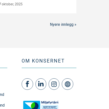
7 oktober, 2025
Nyere innlegg »
OM KONSERNET




und
und