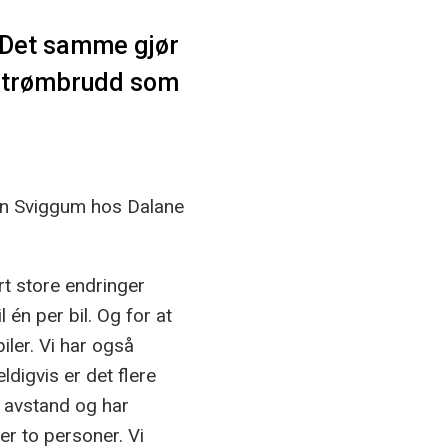
 Det samme gjør
 strømbrudd som
ørn Sviggum hos Dalane
rt store endringer
 én per bil. Og for at
biler. Vi har også
digvis er det flere
d avstand og har
er to personer. Vi