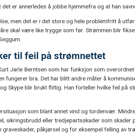
det er annerledes å jobbe hjemmefra og at han savne
lse, men det er i det store og hele problemfritt å ut
e skal være like trygge som før. Strømmen blir fikset
 Sviggum.
er til feil på strømnettet
urt Jarle Berntsen som har funksjon som overordnet va
 fungerer bra. Det har blitt andre måter å kommunis
kype blir brukt flittig. Han forteller hvilke feil på 
situasjon som blant annet vind og tordenvær. Mindre 
il, sikringsbrudd eller tredjepartsskader som skader 
 graveskader, påkjørsel og for eksempel felling av tr