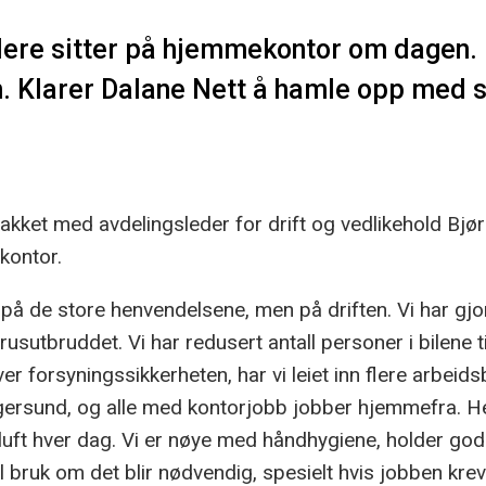
ere sitter på hjemmekontor om dagen.
n. Klarer Dalane Nett å hamle opp med
akket med avdelingsleder for drift og vedlikehold Bj
kontor.
 på de store henvendelsene, men på driften. Vi har gjo
sutbruddet. Vi har redusert antall personer i bilene til
ver forsyningssikkerheten, har vi leiet inn flere arbeids
Egersund, og alle med kontorjobb jobber hjemmefra. Hel
 luft hver dag. Vi er nøye med håndhygiene, holder go
il bruk om det blir nødvendig, spesielt hvis jobben krev