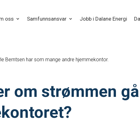
m oss
Samfunnsansvar
Jobb i Dalane Energi
Da
arle Berntsen har som mange andre hjemmekontor.
er om strømmen gå
kontoret?