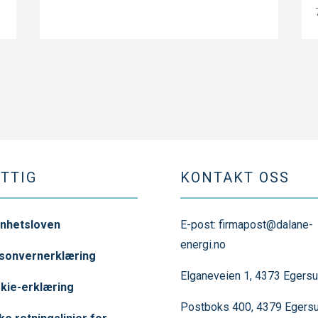
TTIG
KONTAKT OSS
nhetsloven
E-post:
firmapost@dalane-
energi.no
sonvernerklæring
Elganeveien 1, 4373 Egers
kie-erklæring
Postboks 400, 4379 Egers