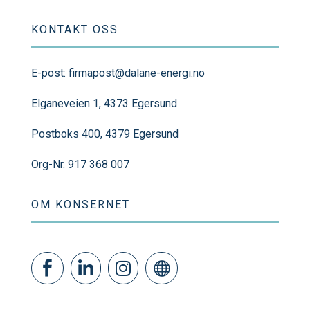
KONTAKT OSS
E-post:
firmapost@dalane-energi.no
Elganeveien 1, 4373 Egersund
Postboks 400, 4379 Egersund
Org-Nr. 917 368 007
OM KONSERNET



